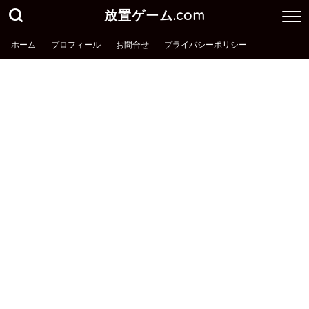
放置ゲーム.com
ホーム
プロフィール
お問合せ
プライバシーポリシー