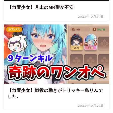
【放置少女】月末のMR聖が不安
2023年10月29日
放置少女
【放置少女】戦役の動きがトリッキー鳥りんで
した。
2023年10月29日