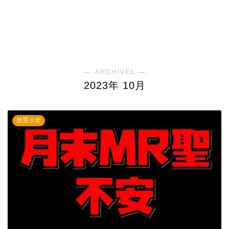
― ARCHIVES ―
2023年 10月
放置少女