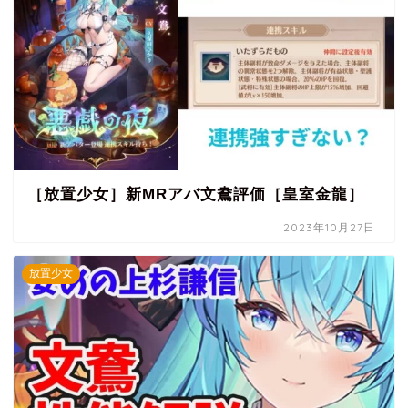
［放置少女］新MRアバ文鴦評価［皇室金龍］
2023年10月27日
放置少女