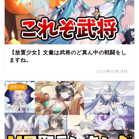
【放置少女】文鴦は武将のど真ん中の戦闘をし
ますね。
2023年10月28日
放置少女