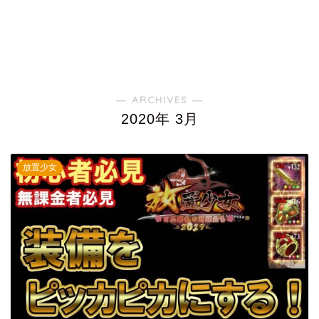
― ARCHIVES ―
2020年 3月
放置少女