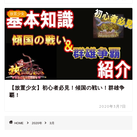
放置少女
【放置少女】初心者必見！傾国の戦い！群雄争
覇！
2020年3月7日
HOME
2020年
3月