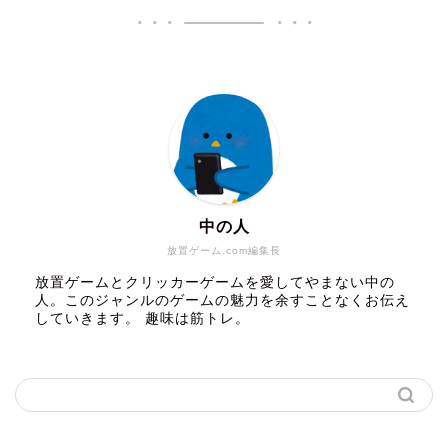
中の人
放置ゲーム.com編集長
放置ゲームとクリッカーゲームを愛してやまない中の
人。このジャンルのゲームの魅力を余すことなくお伝え
していきます。 趣味は筋トレ。