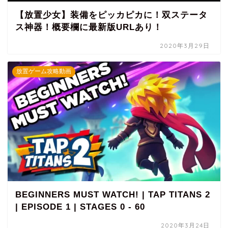
【放置少女】装備をピッカピカに！双ステータ
ス神器！概要欄に最新版URLあり！
2020年3月29日
放置ゲーム攻略動画
BEGINNERS MUST WATCH! | TAP TITANS 2
| EPISODE 1 | STAGES 0 - 60
2020年3月24日