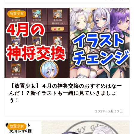
放置少女
【放置少女】４月の神将交換のおすすめはなー
んだ！？新イラストも一緒に見ていきましょ
う！
2021年3月30日
放置少女