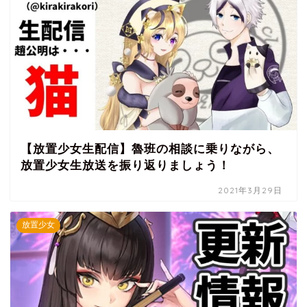
【放置少女生配信】魯班の相談に乗りながら、
放置少女生放送を振り返りましょう！
2021年3月29日
放置少女