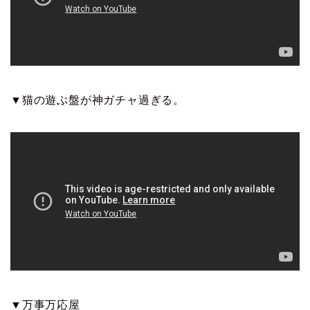
▼猫の遊ぶ盤が神ガチャ過ぎる。
▼万事万応屋