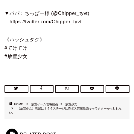
▼パパ：ちっぱー様 (@Chipper_tyvt)
https://twitter.com/Chipper_tyvt
《ハッシュタグ》
#てけてけ
#放置少女
HOME
放置ゲーム攻略動画
放置少女
【放置少女】馬超は１９６ステージ以降ボス突破最強キャラクターかもしれな
い。