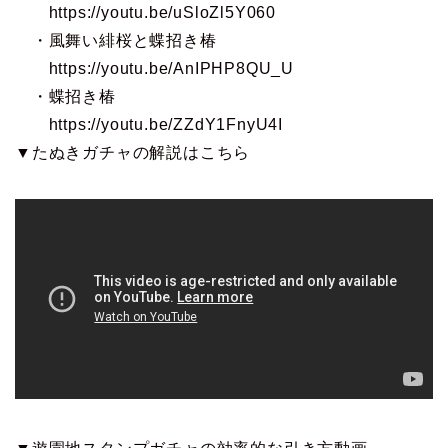
https://youtu.be/uSloZl5Y060
・風舞い緋桜と蝶招き椿
https://youtu.be/AnIPHP8QU_U
・蝶招き椿
https://youtu.be/ZZdY1FnyU4I
▼たぬきガチャの解説はこちら