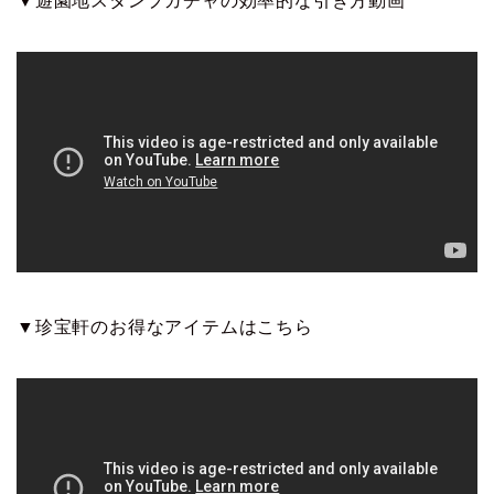
▼遊園地スタンプガチャの効率的な引き方動画
▼珍宝軒のお得なアイテムはこちら