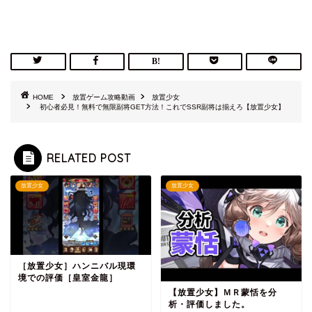
HOME
放置ゲーム攻略動画
放置少女
初心者必見！無料で無限副将GET方法！これでSSR副将は揃えろ【放置少女】
RELATED POST
放置少女
放置少女
［放置少女］ハンニバル現環
境での評価［皇室金龍］
【放置少女】ＭＲ蒙恬を分
析・評価しました。