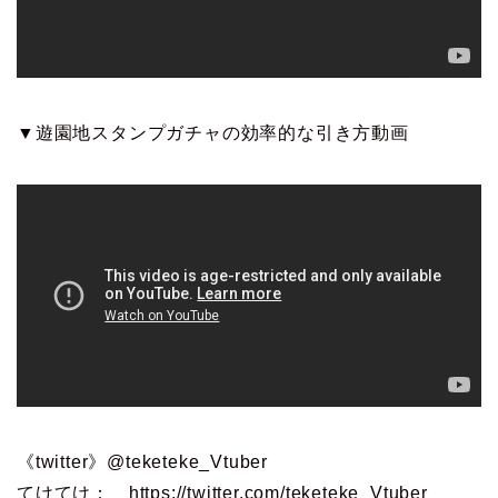
▼遊園地スタンプガチャの効率的な引き方動画
《twitter》@teketeke_Vtuber
てけてけ： https://twitter.com/teketeke_Vtuber