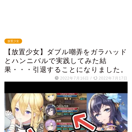
放置少女
【放置少女】ダブル嘲弄をガラハッド
とハンニバルで実践してみた結
果・・・引退することになりました。
2022年7月16日
/
2022年7月17日