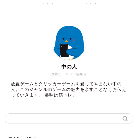
中の人
放置ゲーム.com編集長
放置ゲームとクリッカーゲームを愛してやまない中の
人。このジャンルのゲームの魅力を余すことなくお伝え
していきます。 趣味は筋トレ。