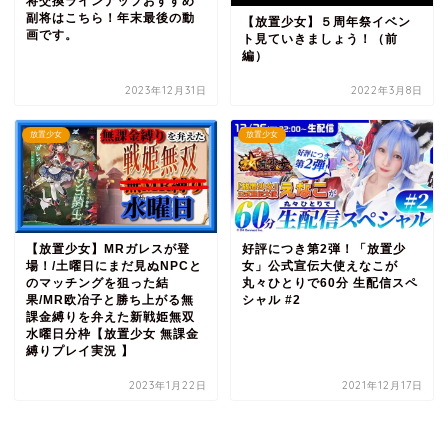
将交換ラインナップおすすめ
副将はこちら！年末最後の動
【放置少女】５周年祭イベン
画です。
ト見ていきましょう！（前
編）
2023年12月31日
2022年3月8日
放置少女
放置少女
【放置少女】MRガレスが登
好評につき第2弾！「放置少
場！/土曜日にまだ見ぬNPCと
女」公式宣伝大使えなこが
のマッチングを狙った結
丸々ひとりで60分 生配信スペ
果/MR欧冶子と勝ち上がる無
シャル #2
課金縛りを弁えた新戦姫無双
水曜日分枠【放置少女 無課金
縛りプレイ実況 】
2023年1月22日
2021年12月17日