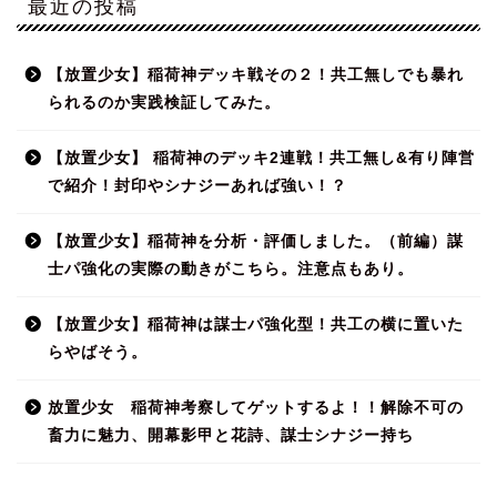
最近の投稿
【放置少女】稲荷神デッキ戦その２！共工無しでも暴れ
られるのか実践検証してみた。
【放置少女】 稲荷神のデッキ2連戦！共工無し&有り陣営
で紹介！封印やシナジーあれば強い！？
【放置少女】稲荷神を分析・評価しました。（前編）謀
士パ強化の実際の動きがこちら。注意点もあり。
【放置少女】稲荷神は謀士パ強化型！共工の横に置いた
らやばそう。
放置少女 稲荷神考察してゲットするよ！！解除不可の
畜力に魅力、開幕影甲と花詩、謀士シナジー持ち