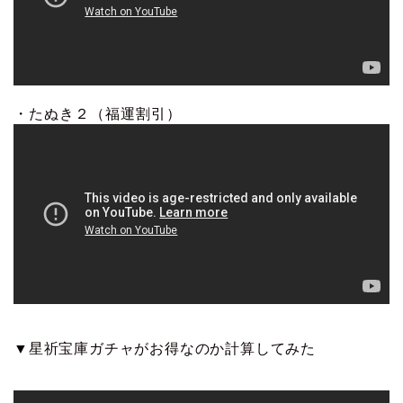
・たぬき２（福運割引）
▼星祈宝庫ガチャがお得なのか計算してみた