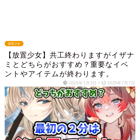
放置少女
【放置少女】共工終わりますがイザナ
ミとどちらがおすすめ？重要なイベ
ントやアイテムが終わります。
2025年7月3日
/
2025年7月7日