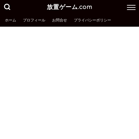
放置ゲーム.com
ホーム
プロフィール
お問合せ
プライバシーポリシー