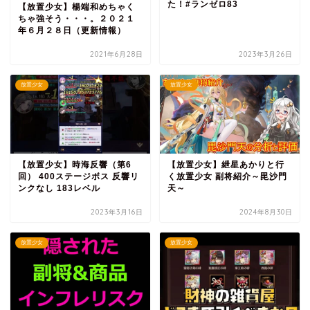
た！#ランゼロ83
【放置少女】楊端和めちゃく
ちゃ強そう・・・。２０２１
年６月２８日（更新情報）
2021年6月28日
2023年3月26日
放置少女
放置少女
【放置少女】時海反響（第6
【放置少女】紲星あかりと行
回） 400ステージボス 反響リ
く放置少女 副将紹介～毘沙門
ンクなし 183レベル
天～
2023年3月16日
2024年8月30日
放置少女
放置少女