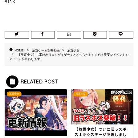
#PR
HOME
放置ゲーム攻略動画
放置少女
【放置少女】共工終わりますがイザナミとどちらがおすすめ？重要なイベントや
アイテムが終わります。
RELATED POST
放置少女
放置少女
【放置少女】ついに旧ラスボ
ス１９０ステージ突破しまし