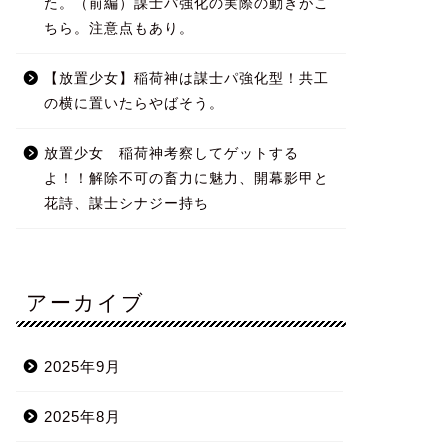
た。（前編）謀士パ強化の実際の動きがこ
ちら。注意点もあり。
【放置少女】稲荷神は謀士パ強化型！共工
の横に置いたらやばそう。
放置少女 稲荷神考察してゲットする
よ！！解除不可の畜力に魅力、開幕影甲と
花詩、謀士シナジー持ち
アーカイブ
2025年9月
2025年8月