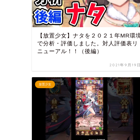
【放置少女】ナタを２０２１年MR環
で分析・評価しました。対人評価表リ
ニューアル！！（後編）
2021年9月19
放置少女