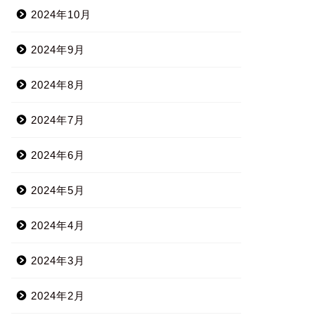
2024年10月
2024年9月
2024年8月
2024年7月
2024年6月
2024年5月
2024年4月
2024年3月
2024年2月