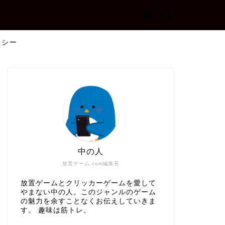
リシー
中の人
放置ゲーム.com編集長
放置ゲームとクリッカーゲームを愛して
やまない中の人。このジャンルのゲーム
の魅力を余すことなくお伝えしていきま
す。 趣味は筋トレ。