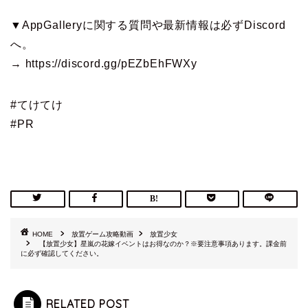
▼AppGalleryに関する質問や最新情報は必ずDiscord
へ。
→ https://discord.gg/pEZbEhFWXy
#てけてけ
#PR
HOME
放置ゲーム攻略動画
放置少女
【放置少女】星嵐の花嫁イベントはお得なのか？※要注意事項あります。課金前
に必ず確認してください。
RELATED POST