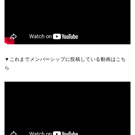
▼これまでメンバーシップに投稿している動画はこち
ら