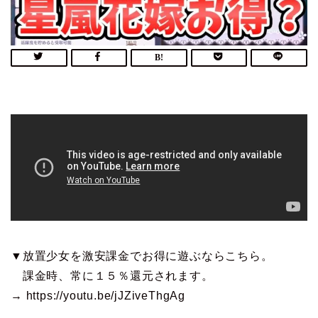
▼放置少女を激安課金でお得に遊ぶならこちら。
課金時、常に１５％還元されます。
→ https://youtu.be/jJZiveThgAg