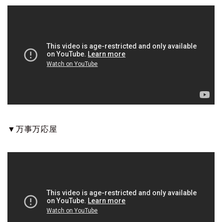
▼万事万応屋