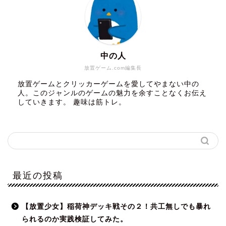
中の人
放置ゲーム.com編集長
放置ゲームとクリッカーゲームを愛してやまない中の
人。このジャンルのゲームの魅力を余すことなくお伝え
していきます。 趣味は筋トレ。
最近の投稿
【放置少女】稲荷神デッキ戦その２！共工無しでも暴れ
られるのか実践検証してみた。