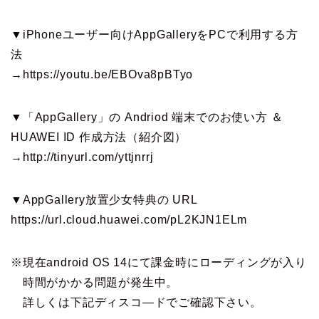
▼iPhoneユーザー向けAppGalleryをPCで利用する方
法
→https://youtu.be/EBOva8pBTyo
▼「AppGallery」の Andriod 端末でのお使い方 ＆
HUAWEI ID 作成方法（紹介図）
→http://tinyurl.com/yttjnrrj
▼AppGallery放置少女特典の URL
https://url.cloud.huawei.com/pL2KJN1ELm
※現在android OS 14にて課金時にローディングが入り
時間がかかる問題が発生中。
詳しくは下記ディスコ―ドでご確認下さい。