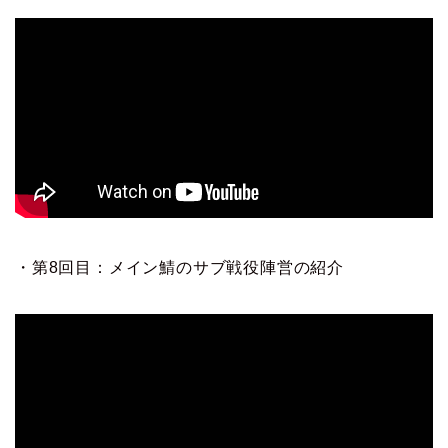
・第8回目：メイン鯖のサブ戦役陣営の紹介