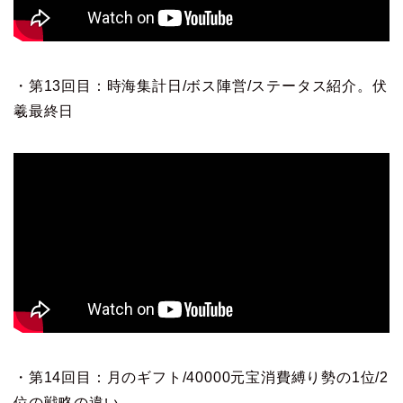
・第13回目：時海集計日/ボス陣営/ステータス紹介。伏
羲最終日
・第14回目：月のギフト/40000元宝消費縛り勢の1位/2
位の戦略の違い