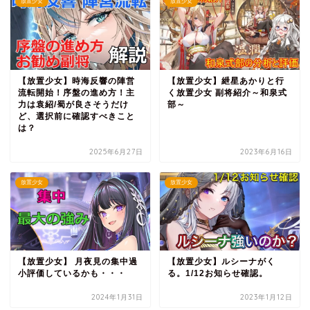
放置少女
放置少女
【放置少女】時海反響の陣営
【放置少女】紲星あかりと行
流転開始！序盤の進め方！主
く放置少女 副将紹介～和泉式
力は袁紹/蜀が良さそうだけ
部～
ど、選択前に確認すべきこと
は？
2025年6月27日
2023年6月16日
放置少女
放置少女
【放置少女】 月夜見の集中過
【放置少女】ルシーナがく
小評価しているかも・・・
る。1/12お知らせ確認。
2024年1月31日
2023年1月12日