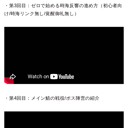
・第3回目：ゼロで始める時海反響の進め方（初心者向
け/時海リンク無し/覚醒御礼無し）
・第4回目：メイン鯖の戦役/ボス陣営の紹介