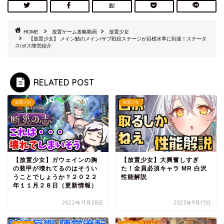
HOME
放置ゲーム攻略動画
放置少女
【放置少女】 メイン鯖のメイン/サブ戦役ステージが目標水準に到達！ステータ
ス/ボス陣営紹介
RELATED POST
放置少女
放置少女
【放置少女】ガウェインの胸
【放置少女】大興奮しすぎ
の装甲が壊れてるのはそうい
た！全員必須キャラ MR 白沢
うことでしょうか？２０２２
性能解説
年１１月２８日（更新情報）
2022年11月28日
2023年9月15日