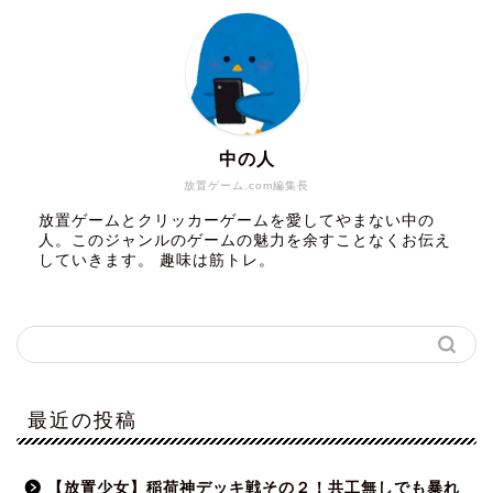
中の人
放置ゲーム.com編集長
放置ゲームとクリッカーゲームを愛してやまない中の
人。このジャンルのゲームの魅力を余すことなくお伝え
していきます。 趣味は筋トレ。
最近の投稿
【放置少女】稲荷神デッキ戦その２！共工無しでも暴れ