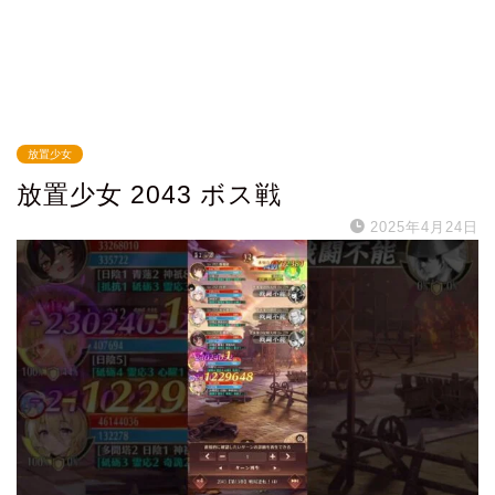
放置少女
放置少女 2043 ボス戦
2025年4月24日