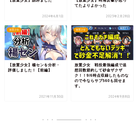
【放置少女】詰みました
【放置少女】時海反響が思っ
てたよりよかった
2024年6月1日
2023年2月28日
放置少女
放置少女
【放置少女】楊センを分析・
放置少女 戦役最強編成で追
評価しました！【前編】
想回数節約して砂金ザクザ
ク！！9/6時点収録したものな
ので今ならサブ560も回せま
す。
2021年11月30日
2024年9月8日