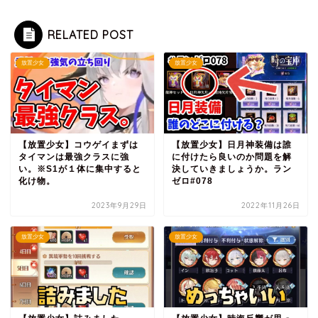
RELATED POST
放置少女
放置少女
【放置少女】コウゲイまずは
【放置少女】日月神装備は誰
タイマンは最強クラスに強
に付けたら良いのか問題を解
い。※S1が１体に集中すると
決していきましょうか。ラン
化け物。
ゼロ#078
2023年9月29日
2022年11月26日
放置少女
放置少女