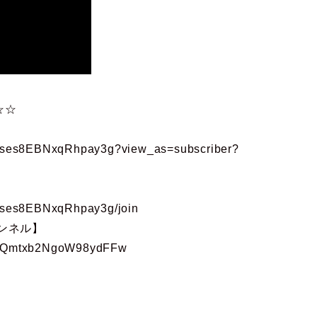
☆☆
vJses8EBNxqRhpay3g?view_as=subscriber?
vJses8EBNxqRhpay3g/join
ンネル】
UJLQmtxb2NgoW98ydFFw