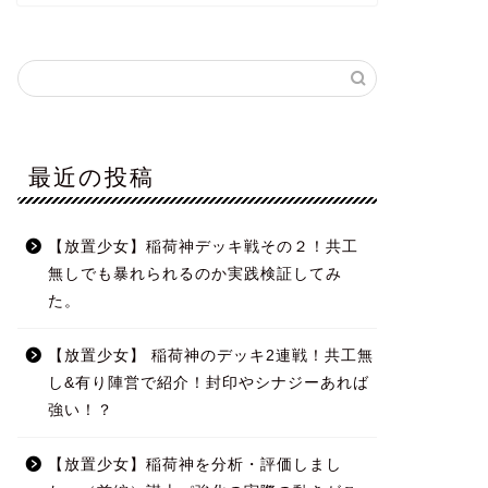
最近の投稿
【放置少女】稲荷神デッキ戦その２！共工
無しでも暴れられるのか実践検証してみ
た。
【放置少女】 稲荷神のデッキ2連戦！共工無
し&有り陣営で紹介！封印やシナジーあれば
強い！？
【放置少女】稲荷神を分析・評価しまし