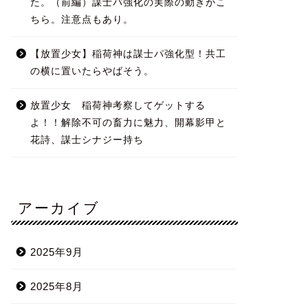
た。（前編）謀士パ強化の実際の動きがこ
ちら。注意点もあり。
【放置少女】稲荷神は謀士パ強化型！共工
の横に置いたらやばそう。
放置少女 稲荷神考察してゲットする
よ！！解除不可の畜力に魅力、開幕影甲と
花詩、謀士シナジー持ち
アーカイブ
2025年9月
2025年8月