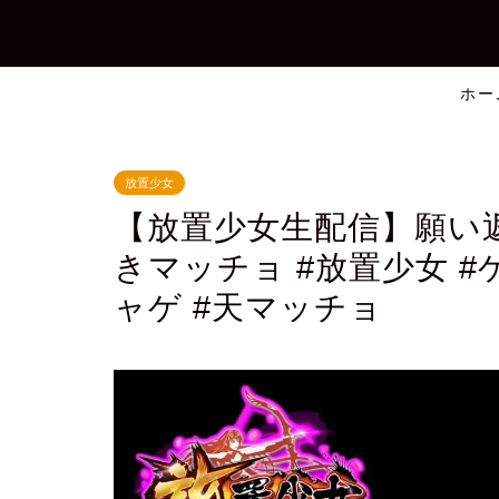
ホー
放置少女
【放置少女生配信】願い
きマッチョ #放置少女 #
ャゲ #天マッチョ