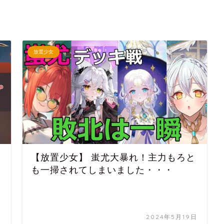
放置少女
【放置少女】 蚩尤大暴れ！主力もろと
も一掃されてしまいました・・・
日
2024年5月19日