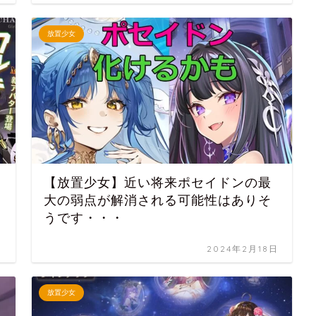
放置少女
２
【放置少女】近い将来ポセイドンの最
大の弱点が解消される可能性はありそ
うです・・・
日
2024年2月18日
放置少女