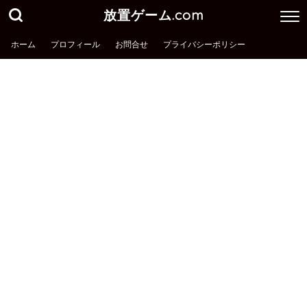
放置ゲーム.com
ホーム
プロフィール
お問合せ
プライバシーポリシー