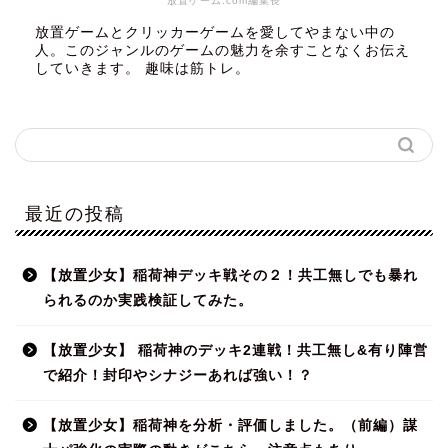
放置ゲーム.com編集長
放置ゲームとクリッカーゲームを愛してやまない中の
人。このジャンルのゲームの魅力を余すことなくお伝え
していきます。 趣味は筋トレ。
最近の投稿
【放置少女】稲荷神デッキ戦その２！共工無しでも暴れ
られるのか実践検証してみた。
【放置少女】 稲荷神のデッキ2連戦！共工無し&有り陣営
で紹介！封印やシナジーあれば強い！？
【放置少女】稲荷神を分析・評価しました。（前編）謀