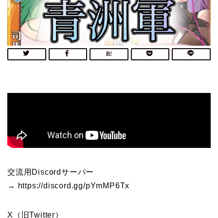
交流用Discordサーバー
→ https://discord.gg/pYmMP6Tx
X（旧Twitter）