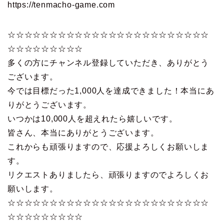
https://tenmacho-game.com
☆☆☆☆☆☆☆☆☆☆☆☆☆☆☆☆☆☆☆☆☆☆☆☆
☆☆☆☆☆☆☆☆☆
多くの方にチャンネル登録していただき、ありがとう
ございます。
今では目標だった1,000人を達成できました！本当にあ
りがとうございます。
いつかは10,000人を超えれたら嬉しいです。
皆さん、本当にありがとうございます。
これからも頑張りますので、応援よろしくお願いしま
す。
リクエストありましたら、頑張りますのでよろしくお
願いします。
☆☆☆☆☆☆☆☆☆☆☆☆☆☆☆☆☆☆☆☆☆☆☆☆
☆☆☆☆☆☆☆☆☆