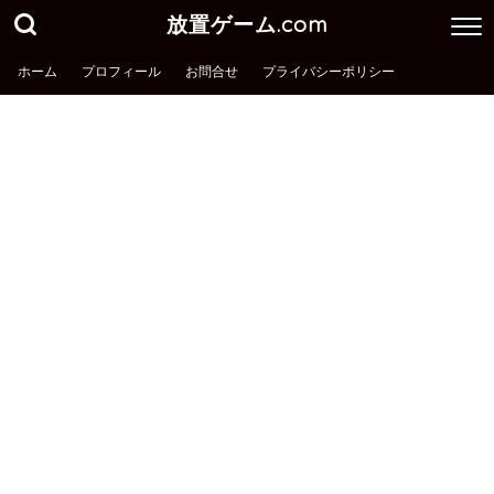
放置ゲーム.com
ホーム
プロフィール
お問合せ
プライバシーポリシー