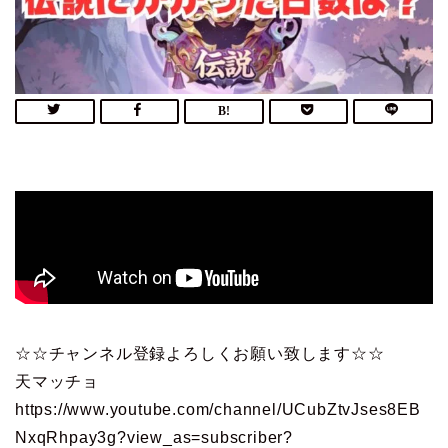
☆☆チャンネル登録よろしくお願い致します☆☆
天マッチョ
https://www.youtube.com/channel/UCubZtvJses8EB
NxqRhpay3g?view_as=subscriber?