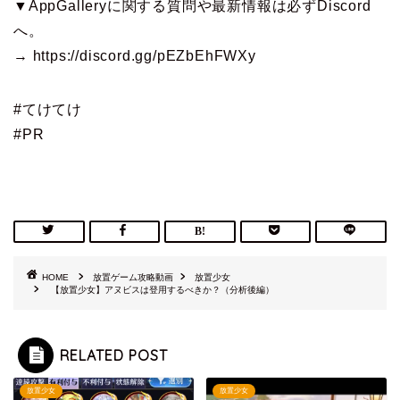
▼AppGalleryに関する質問や最新情報は必ずDiscord
へ。
→ https://discord.gg/pEZbEhFWXy
#てけてけ
#PR
HOME
放置ゲーム攻略動画
放置少女
【放置少女】アヌビスは登用するべきか？（分析後編）
RELATED POST
放置少女
放置少女