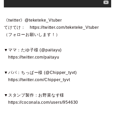
《twitter》@teketeke_Vtuber
てけてけ： https://twitter.com/teketeke_Vtuber
（フォローお願いします！）
▼ママ：たゆ子様 (@paitayu)
https://twitter.com/paitayu
▼パパ：ちっぱー様 (@Chipper_tyvt)
https://twitter.com/Chipper_tyvt
▼スタンプ製作：お野菜なす様
https://coconala.com/users/954630