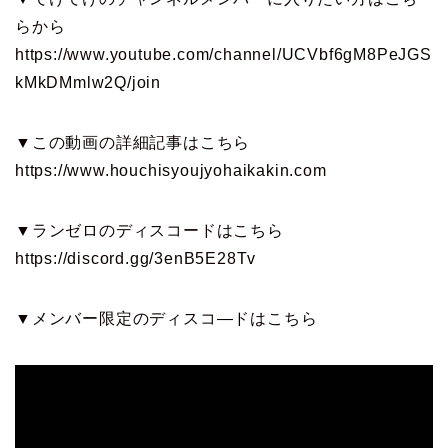
らから
https://www.youtube.com/channel/UCVbf6gM8PeJGS
kMkDMmlw2Q/join
▼この動画の詳細記事はこちら
https://www.houchisyoujyohaikakin.com
▼ランゼロのディスコードはこちら
https://discord.gg/3enB5E28Tv
▼メンバー限定のディスコ―ドはこちら