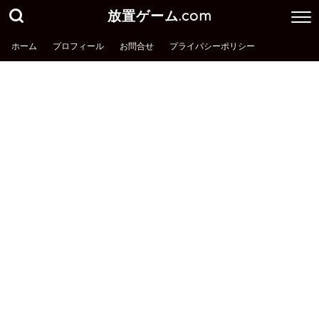
放置ゲーム.com
ホーム
プロフィール
お問合せ
プライバシーポリシー