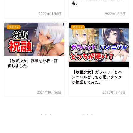
実。
2022年11月6日
2022年1月2日
放置少女
放置少女
【放置少女】祝融を分析・評
価しました。
【放置少女】ガラハッドとハ
ンニバルどっちが硬いタンク
か検証してみた。
2021年10月26日
2022年7月16日