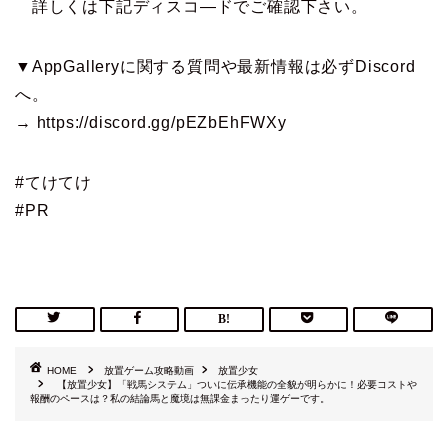
詳しくは下記ディスコ―ドでご確認下さい。
▼AppGalleryに関する質問や最新情報は必ずDiscord
へ。
→ https://discord.gg/pEZbEhFWXy
#てけてけ
#PR
HOME
放置ゲーム攻略動画
放置少女
【放置少女】「戦馬システム」ついに伝承機能の全貌が明らかに！必要コストや
報酬のペースは？私の結論馬と魔境は無課金まったり運ゲーです。