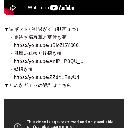
▼週ギフトが神過ぎる（動画３つ）
・春待ち福寿草と葉付き菊
https://youtu.be/uSloZl5Y060
・風舞い緋桜と蝶招き椿
https://youtu.be/AnIPHP8QU_U
・蝶招き椿
https://youtu.be/ZZdY1FnyU4I
▼たぬきガチャの解説はこちら