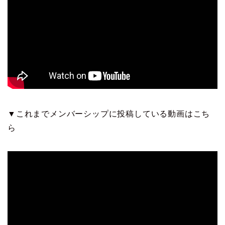
▼これまでメンバーシップに投稿している動画はこち
ら