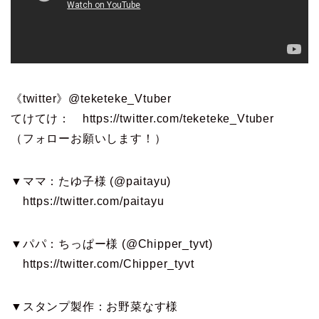
《twitter》@teketeke_Vtuber
てけてけ： https://twitter.com/teketeke_Vtuber
（フォローお願いします！）
▼ママ：たゆ子様 (@paitayu)
https://twitter.com/paitayu
▼パパ：ちっぱー様 (@Chipper_tyvt)
https://twitter.com/Chipper_tyvt
▼スタンプ製作：お野菜なす様