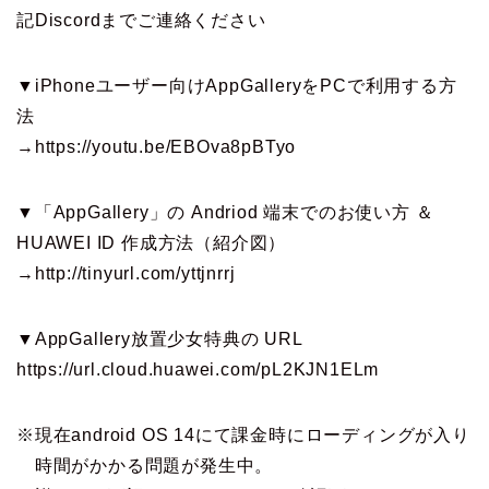
記Discordまでご連絡ください
▼iPhoneユーザー向けAppGalleryをPCで利用する方
法
→https://youtu.be/EBOva8pBTyo
▼「AppGallery」の Andriod 端末でのお使い方 ＆
HUAWEI ID 作成方法（紹介図）
→http://tinyurl.com/yttjnrrj
▼AppGallery放置少女特典の URL
https://url.cloud.huawei.com/pL2KJN1ELm
※現在android OS 14にて課金時にローディングが入り
時間がかかる問題が発生中。