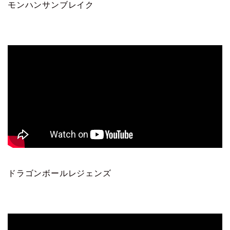
モンハンサンブレイク
ドラゴンボールレジェンズ