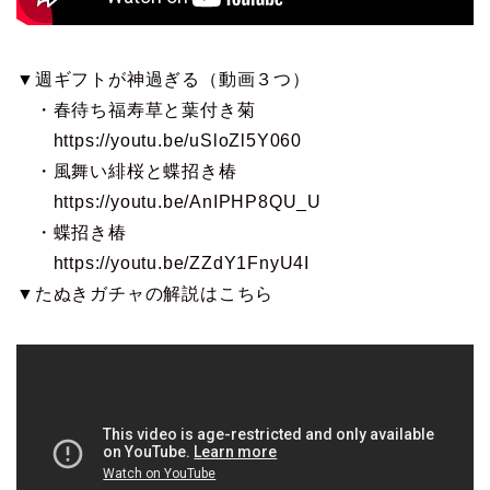
▼週ギフトが神過ぎる（動画３つ）
・春待ち福寿草と葉付き菊
https://youtu.be/uSloZl5Y060
・風舞い緋桜と蝶招き椿
https://youtu.be/AnIPHP8QU_U
・蝶招き椿
https://youtu.be/ZZdY1FnyU4I
▼たぬきガチャの解説はこちら