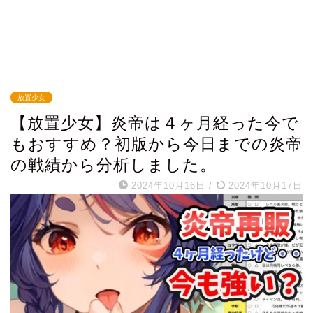
放置少女
【放置少女】炎帝は４ヶ月経った今で
もおすすめ？初版から今日までの炎帝
の戦績から分析しました。
2024年10月16日
/
2024年10月17日