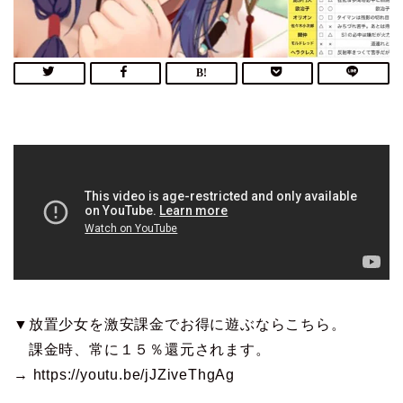
▼放置少女を激安課金でお得に遊ぶならこちら。
課金時、常に１５％還元されます。
→ https://youtu.be/jJZiveThgAg