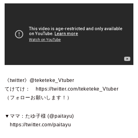
《twitter》@teketeke_Vtuber
てけてけ： https://twitter.com/teketeke_Vtuber
（フォローお願いします！）
▼ママ：たゆ子様 (@paitayu)
https://twitter.com/paitayu