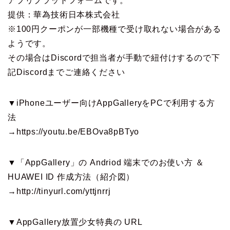
アプリプラットフォームです。
提供：華為技術日本株式会社
※100円クーポンが一部機種で受け取れない場合がある
ようです。
その場合はDiscordで担当者が手動で紐付けするので下
記Discordまでご連絡ください
▼iPhoneユーザー向けAppGalleryをPCで利用する方
法
→https://youtu.be/EBOva8pBTyo
▼「AppGallery」の Andriod 端末でのお使い方 ＆
HUAWEI ID 作成方法（紹介図）
→http://tinyurl.com/yttjnrrj
▼AppGallery放置少女特典の URL