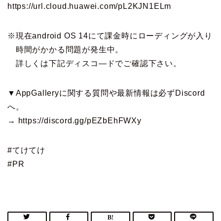
https://url.cloud.huawei.com/pL2KJN1ELm
※現在android OS 14にて課金時にローディングが入り
時間がかかる問題が発生中。
詳しくは下記ディスコ―ドでご確認下さい。
▼AppGalleryに関する質問や最新情報は必ずDiscord
へ。
→ https://discord.gg/pEZbEhFWXy
#てけてけ
#PR