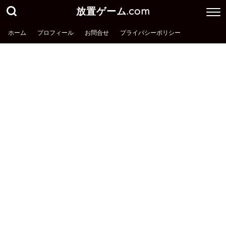
放置ゲーム.com
ホーム
プロフィール
お問合せ
プライバシーポリシー