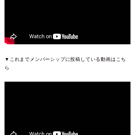
▼これまでメンバーシップに投稿している動画はこち
ら