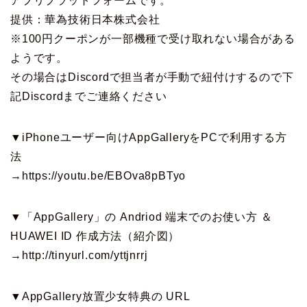
アプリプラットフォームです。
提供：華為技術日本株式会社
※100円クーポンが一部機種で受け取れない場合がある
ようです。
その場合はDiscordで担当者が手動で紐付けするので下
記Discordまでご連絡ください
▼iPhoneユーザー向けAppGalleryをPCで利用する方
法
→https://youtu.be/EBOva8pBTyo
▼「AppGallery」の Andriod 端末でのお使い方 ＆
HUAWEI ID 作成方法（紹介図）
→http://tinyurl.com/yttjnrrj
▼AppGallery放置少女特典の URL