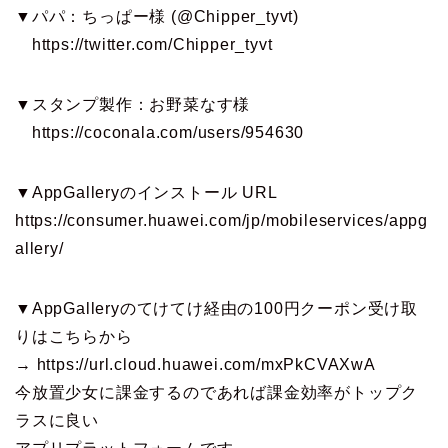
▼パパ：ちっぱー様 (@Chipper_tyvt)
https://twitter.com/Chipper_tyvt
▼スタンプ製作：お野菜なす様
https://coconala.com/users/954630
▼AppGalleryのインストール URL
https://consumer.huawei.com/jp/mobileservices/appg
allery/
▼AppGalleryのてけてけ経由の100円クーポン受け取
りはこちらから
→ https://url.cloud.huawei.com/mxPkCVAXwA
今放置少女に課金するのであれば課金効率がトップク
ラスに良い