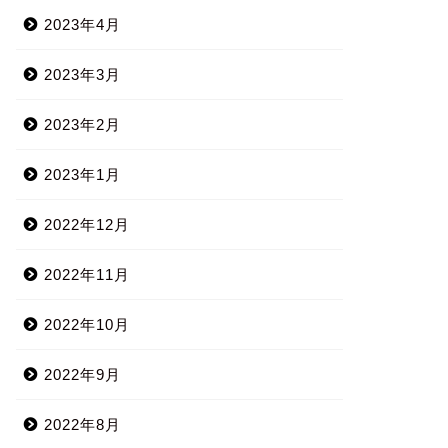
2023年4月
2023年3月
2023年2月
2023年1月
2022年12月
2022年11月
2022年10月
2022年9月
2022年8月