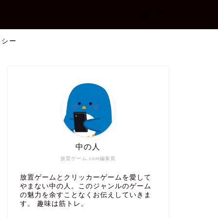
リシー
中の人
放置ゲーム.com編集長
放置ゲームとクリッカーゲームを愛して
やまない中の人。このジャンルのゲーム
の魅力を余すことなくお伝えしていきま
す。 趣味は筋トレ。