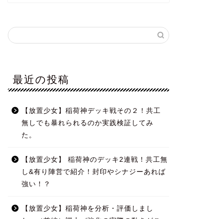
最近の投稿
【放置少女】稲荷神デッキ戦その２！共工
無しでも暴れられるのか実践検証してみ
た。
【放置少女】 稲荷神のデッキ2連戦！共工無
し&有り陣営で紹介！封印やシナジーあれば
強い！？
【放置少女】稲荷神を分析・評価しまし