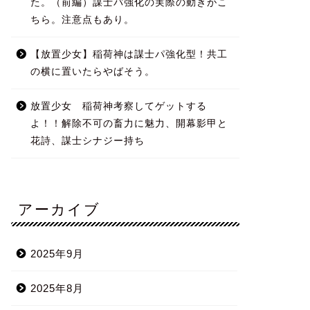
た。（前編）謀士パ強化の実際の動きがこ
ちら。注意点もあり。
【放置少女】稲荷神は謀士パ強化型！共工
の横に置いたらやばそう。
放置少女 稲荷神考察してゲットする
よ！！解除不可の畜力に魅力、開幕影甲と
花詩、謀士シナジー持ち
アーカイブ
2025年9月
2025年8月