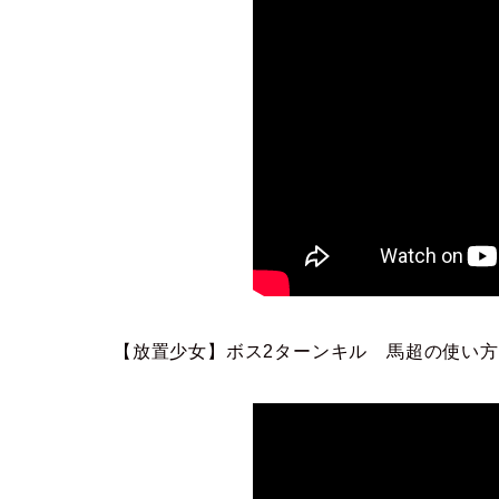
【放置少女】ボス2ターンキル 馬超の使い