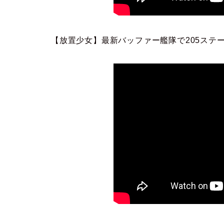
【放置少女】最新バッファー艦隊で205ステ