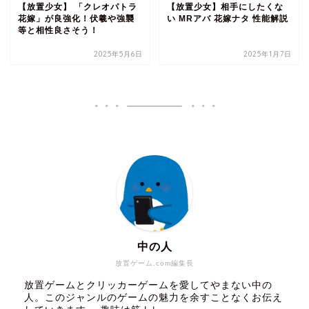
【放置少女】 「クレオパトラ
【放置少女】相手にしたくな
花嫁」が良強化！伏羲や強襲
い MRアバ 花嫁ナタ 性能解説
等と相性良さそう！
2025年5月6日
2025年1月7日
中の人
放置ゲーム.com編集長
放置ゲームとクリッカーゲームを愛してやまない中の
人。このジャンルのゲームの魅力を余すことなくお伝え