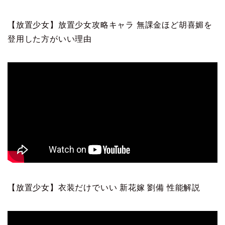
【放置少女】放置少女攻略キャラ 無課金ほど胡喜媚を
登用した方がいい理由
【放置少女】衣装だけでいい 新花嫁 劉備 性能解説