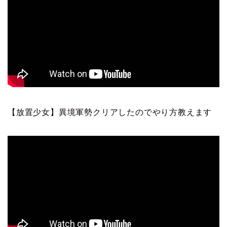
【放置少女】異境軍勢クリアしたのでやり方教えます