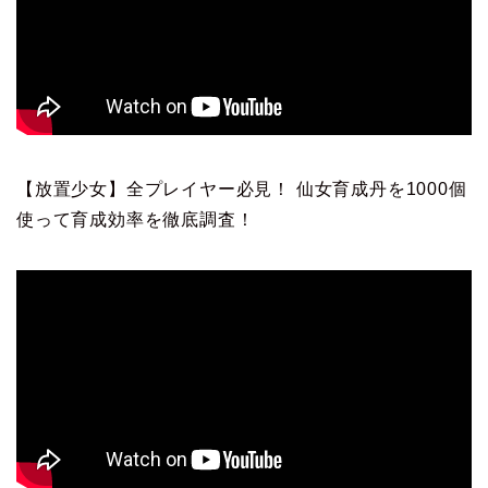
【放置少女】全プレイヤー必見！ 仙女育成丹を1000個
使って育成効率を徹底調査！