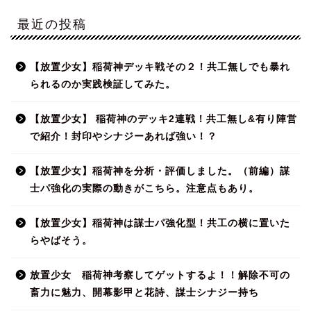
最近の投稿
【放置少女】稲荷神デッキ戦その２！共工無しでも暴れ
られるのか実践検証してみた。
【放置少女】 稲荷神のデッキ2連戦！共工無し&有り陣営
で紹介！封印やシナジーあれば強い！？
【放置少女】稲荷神を分析・評価しました。（前編）謀
士パ強化の実際の動きがこちら。注意点もあり。
【放置少女】稲荷神は謀士パ強化型！共工の横に置いた
らやばそう。
放置少女 稲荷神考察してゲットするよ！！解除不可の
畜力に魅力、開幕影甲と花詩、謀士シナジー持ち