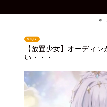
ホー
放置少女
【放置少女】オーディン
い・・・