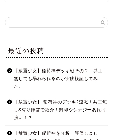
最近の投稿
【放置少女】稲荷神デッキ戦その２！共工
無しでも暴れられるのか実践検証してみ
た。
【放置少女】 稲荷神のデッキ2連戦！共工無
し&有り陣営で紹介！封印やシナジーあれば
強い！？
【放置少女】稲荷神を分析・評価しまし