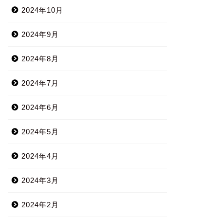
2024年10月
2024年9月
2024年8月
2024年7月
2024年6月
2024年5月
2024年4月
2024年3月
2024年2月