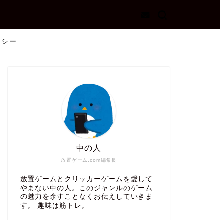
リシー
中の人
放置ゲーム.com編集長
放置ゲームとクリッカーゲームを愛して
やまない中の人。このジャンルのゲーム
の魅力を余すことなくお伝えしていきま
す。 趣味は筋トレ。