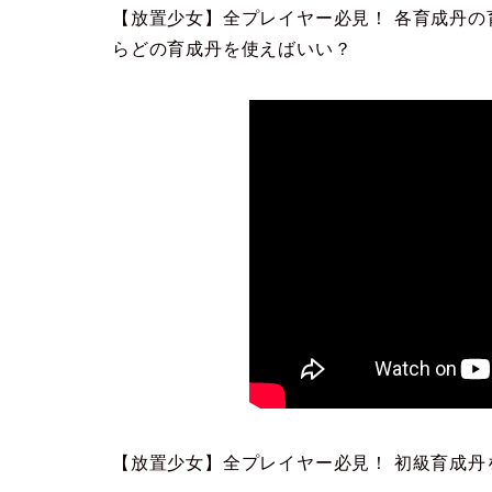
【放置少女】全プレイヤー必見！ 各育成丹の
らどの育成丹を使えばいい？
【放置少女】全プレイヤー必見！ 初級育成丹