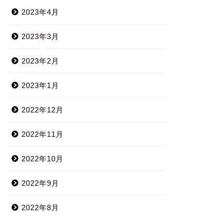
2023年4月
2023年3月
2023年2月
2023年1月
2022年12月
2022年11月
2022年10月
2022年9月
2022年8月