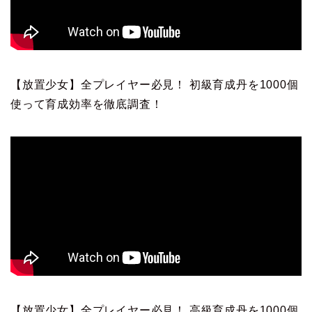
【放置少女】全プレイヤー必見！ 初級育成丹を1000個
使って育成効率を徹底調査！
【放置少女】全プレイヤー必見！ 高級育成丹を1000個