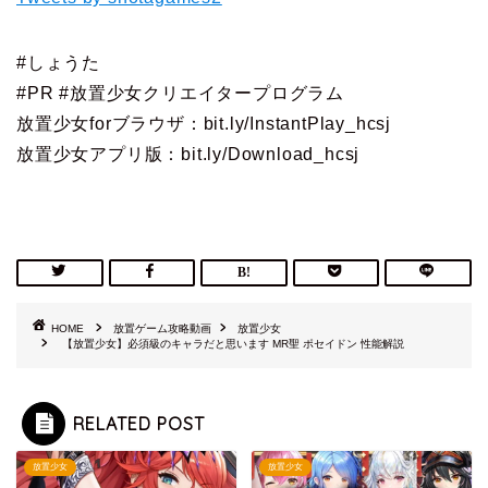
#しょうた
#PR #放置少女クリエイタープログラム
放置少女forブラウザ：bit.ly/InstantPlay_hcsj
放置少女アプリ版：bit.ly/Download_hcsj
HOME
放置ゲーム攻略動画
放置少女
【放置少女】必須級のキャラだと思います MR聖 ポセイドン 性能解説
RELATED POST
放置少女
放置少女