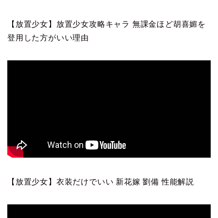
【放置少女】放置少女攻略キャラ 無課金ほど胡喜媚を
登用した方がいい理由
【放置少女】衣装だけでいい 新花嫁 劉備 性能解説