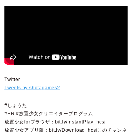
Twitter
Tweets by shotagames2
#しょうた
#PR #放置少女クリエイタープログラム
放置少女forブラウザ：bit.ly/InstantPlay_hcsj
放置少女アプリ版：bit.ly/Download_hcsjこのチャンネ