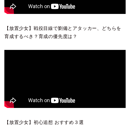
【放置少女】戦役目線で劉備とアタッカー、どちらを
育成するべき？育成の優先度は？
【放置少女】初心追想 おすすめ３選