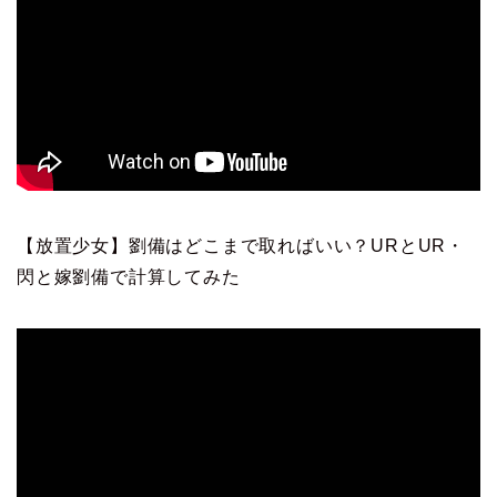
【放置少女】劉備はどこまで取ればいい？URとUR・
閃と嫁劉備で計算してみた