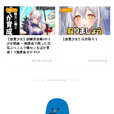
放置少女
放置少女
【放置少女】訓練所攻略20-1
【放置少女】白沢取ろう
少女戦線～ 無課金で残った元
宝ぶっこんで楊センをばか育
成！ #無課金ゼロ 014
2021年12月24日
2024年10月3日