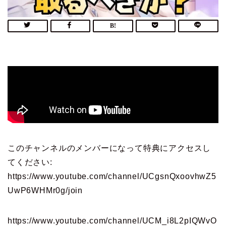
このチャンネルのメンバーになって特典にアクセスし
てください:
https://www.youtube.com/channel/UCgsnQxoovhwZ5
UwP6WHMr0g/join
https://www.youtube.com/channel/UCM_i8L2pIQWvO