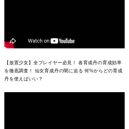
【放置少女】全プレイヤー必見！ 各育成丹の育成効率
を徹底調査！ 仙女育成丹の闇に迫る 何%からどの育成
丹を使えばいい？