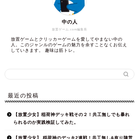
中の人
放置ゲーム.com編集長
放置ゲームとクリッカーゲームを愛してやまない中の
人。このジャンルのゲームの魅力を余すことなくお伝え
していきます。 趣味は筋トレ。
最近の投稿
【放置少女】稲荷神デッキ戦その２！共工無しでも暴れ
られるのか実践検証してみた。
【放置少女】 稲荷神のデッキ2連戦！共工無し&有り陣営