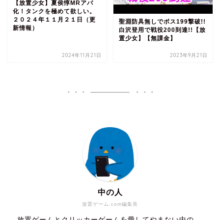
【放置少女】夏侯惇MRアバ
化！タンクを極めて欲しい。
２０２４年１１月２１日（更
聖淵防具無しでボス199撃破!!
新情報）
白沢登用で戦役200到達!!【放
置少女】【無課金】
2024年11月21日
2023年9月21日
中の人
放置ゲーム.com編集長
放置ゲームとクリッカーゲームを愛してやまない中の