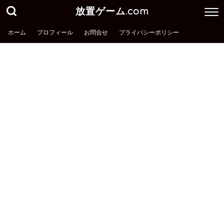
放置ゲーム.com
ホーム
プロフィール
お問合せ
プライバシーポリシー