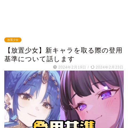
放置少女
【放置少女】新キャラを取る際の登用
基準について話します
2024年2月19日
/
2024年2月23日