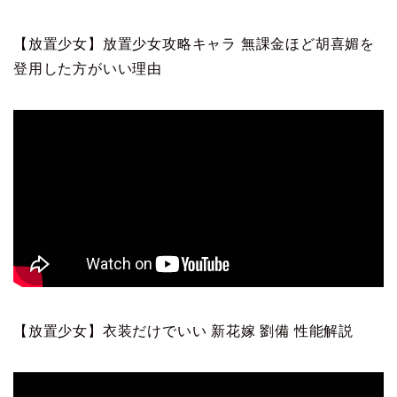
【放置少女】放置少女攻略キャラ 無課金ほど胡喜媚を
登用した方がいい理由
【放置少女】衣装だけでいい 新花嫁 劉備 性能解説