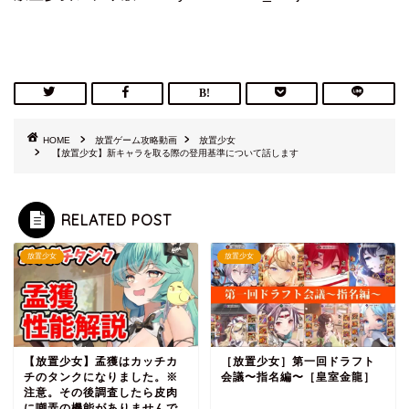
HOME
放置ゲーム攻略動画
放置少女
【放置少女】新キャラを取る際の登用基準について話します
RELATED POST
放置少女
放置少女
【放置少女】孟獲はカッチカ
［放置少女］第一回ドラフト
チのタンクになりました。※
会議〜指名編〜［皇室金龍］
注意。その後調査したら皮肉
に嘲弄の機能がありませんで