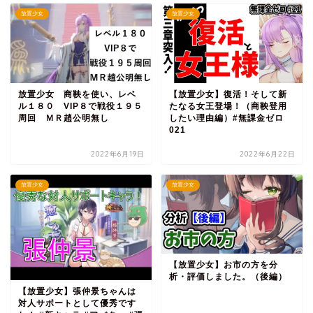
放置少女
放置少女
放置少女 商鞅を使い、レベ
【放置少女】復活！そして新
ル１８０ VIP８で戦役１９５
たなる女王登場！（商鞅登用
周回 ＭＲ趙公明無し
したい理由編）#無課金ゼロ
021
2022年6月19日
2022年6月22日
放置少女
放置少女
【放置少女】お市の方を分
析・評価しました。（後編）
【放置少女】張仲景ちゃんは
対人サポートとして優秀です