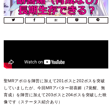
聖MRアポロを陣営に加えて201ボスと202ボスを突破
していましたが、今回MRアバター胡喜媚（7覚醒、無
育成）を陣営に加えて203ボスと204ボスを突破した映
像です（ステータス紹介あり）