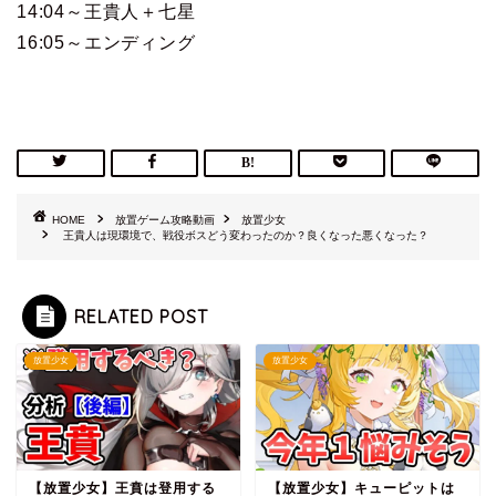
14:04～王貴人＋七星
16:05～エンディング
HOME
放置ゲーム攻略動画
放置少女
王貴人は現環境で、戦役ボスどう変わったのか？良くなった悪くなった？
RELATED POST
放置少女
放置少女
【放置少女】王賁は登用する
【放置少女】キューピットは