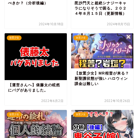
べきか？（分析後編）
毘沙門天と超絶シナジーキャ
ラになりそうで困る。２０２
４年８月１５日（更新情報）
2024年10月18日
2024年8月15日
放置少女
放置少女
【放置少女】MR程普が来る？
新聖護状態が強い ハロウィン
課金は難しい
【運営さんへ】俵藤太の眩然
にバグがありました。
2022年6月2日
2022年10月26日
放置少女
放置少女