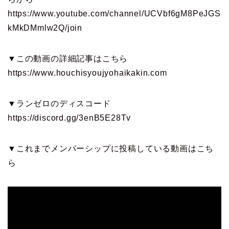
https://www.youtube.com/channel/UCVbf6gM8PeJGS
kMkDMmlw2Q/join
▼この動画の詳細記事はこちら
https://www.houchisyoujyohaikakin.com
▼ランゼロのディスコード
https://discord.gg/3enB5E28Tv
▼これまでメンバーシップに投稿している動画はこち
ら