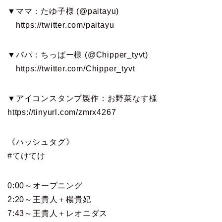
▼ママ：たゆ子様 (@paitayu)
https://twitter.com/paitayu
▼パパ：ちっぱー様 (@Chipper_tyvt)
https://twitter.com/Chipper_tyvt
▼アイコンスタンプ製作：お野菜なす様
https://tinyurl.com/zmrx4267
《ハッシュタグ》
#てけてけ
0:00～オープニング
2:20～王貴人＋楊貴妃
7:43～王貴人＋レオニダス