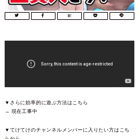
▼さらに効率的に遊ぶ方法はこちら
→ 現在工事中
▼てけてけのチャンネルメンバーに入りたい方はこち
らから