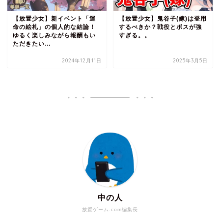
【放置少女】新イベント「運
【放置少女】鬼谷子(嫁)は登用
命の絵札」の個人的な結論！
するべきか？戦役とボスが強
ゆるく楽しみながら報酬もい
すぎる。。
ただきたい…
2024年12月11日
2025年3月5日
中の人
放置ゲーム.com編集長