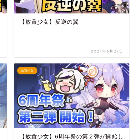
【放置少女】反逆の翼
日
2024年6月27日
放置少女
【放置少女】6周年祭の第２弾が開始し