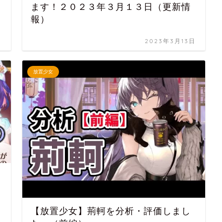
ます！２０２３年３月１３日（更新情
報）
日
2023年3月13日
放置少女
【放置少女】荊軻を分析・評価しまし