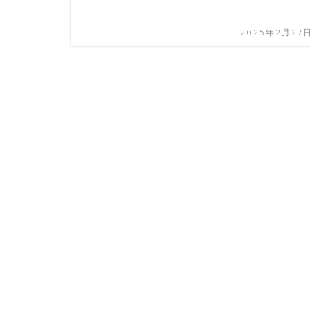
2025年2月27