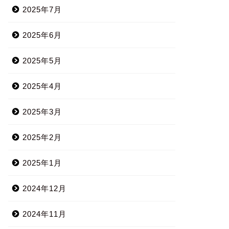
2025年7月
2025年6月
2025年5月
2025年4月
2025年3月
2025年2月
2025年1月
2024年12月
2024年11月