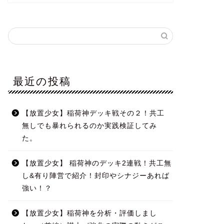
最近の投稿
【放置少女】稲荷神デッキ戦その２！共工
無しでも暴れられるのか実践検証してみ
た。
【放置少女】 稲荷神のデッキ2連戦！共工無
し&有り陣営で紹介！封印やシナジーあれば
強い！？
【放置少女】稲荷神を分析・評価しまし