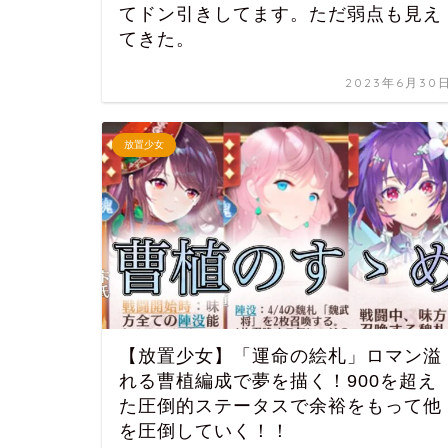
てドン引きしてます。ただ弱点も見え
てきた。
2023年6月30
放置少女
【放置少女】「運命の絵札」ロマン溢
れる曹植編成で夢を描く！900を超え
た圧倒的ステータスで余裕をもって他
を圧倒していく！！