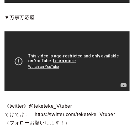
▼万事万応屋
《twitter》@teketeke_Vtuber
てけてけ： https://twitter.com/teketeke_Vtuber
（フォローお願いします！）