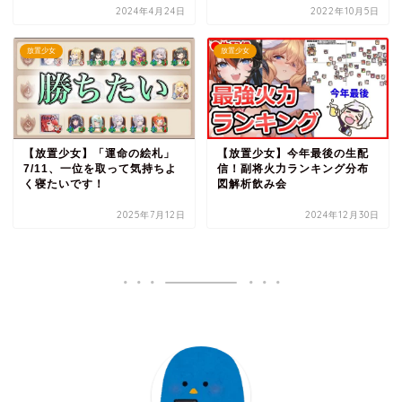
2024年4月24日
2022年10月5日
放置少女
放置少女
【放置少女】「運命の絵札」
【放置少女】今年最後の生配
7/11、一位を取って気持ちよ
信！副将火力ランキング分布
く寝たいです！
図解析飲み会
2025年7月12日
2024年12月30日