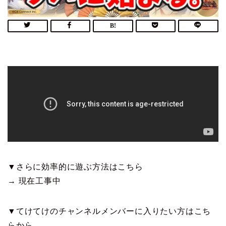
▼さらに効率的に遊ぶ方法はこちら
→ 現在工事中
▼てけてけのチャンネルメンバーに入りたい方はこち
らから