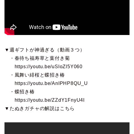
▼週ギフトが神過ぎる（動画３つ）
・春待ち福寿草と葉付き菊
https://youtu.be/uSloZl5Y060
・風舞い緋桜と蝶招き椿
https://youtu.be/AnIPHP8QU_U
・蝶招き椿
https://youtu.be/ZZdY1FnyU4I
▼たぬきガチャの解説はこちら