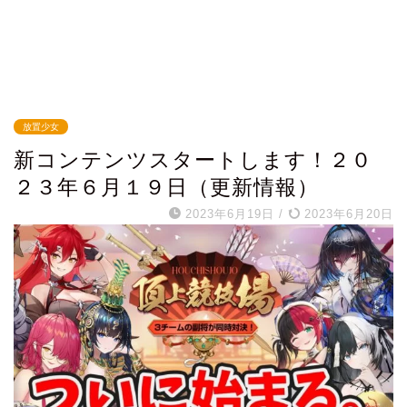
放置少女
新コンテンツスタートします！２０
２３年６月１９日（更新情報）
2023年6月19日
/
2023年6月20日