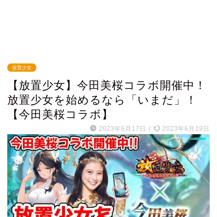
放置少女
【放置少女】今田美桜コラボ開催中！
放置少女を始めるなら「いまだ」！
【今田美桜コラボ】
2023年6月17日
/
2023年6月19日