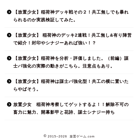
【放置少女】稲荷神デッキ戦その２！共工無しでも暴れ
られるのか実践検証してみた。
【放置少女】 稲荷神のデッキ2連戦！共工無し&有り陣営
で紹介！封印やシナジーあれば強い！？
【放置少女】稲荷神を分析・評価しました。（前編）謀
士パ強化の実際の動きがこちら。注意点もあり。
【放置少女】稲荷神は謀士パ強化型！共工の横に置いた
らやばそう。
放置少女 稲荷神考察してゲットするよ！！解除不可の
畜力に魅力、開幕影甲と花詩、謀士シナジー持ち
2015–2026 放置ゲーム.com