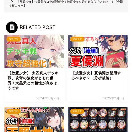
【放置少女】今田美桜コラボ開催中！放置少女を始めるなら「いまだ」！【今田
美桜コラボ】
RELATED POST
放置少女
放置少女
【放置少女】 太乙真人デッキ
【放置少女】夏侯淵は登用す
戦、攻守の強化がともに優
るべきか？（分析後編）
秀！大黒天との相性が良さそ
うです
2024年10月29日
2025年2月8日
放置少女
放置少女