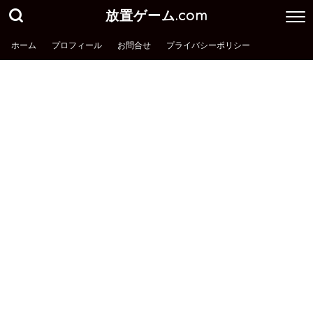
放置ゲーム.com
ホーム
プロフィール
お問合せ
プライバシーポリシー