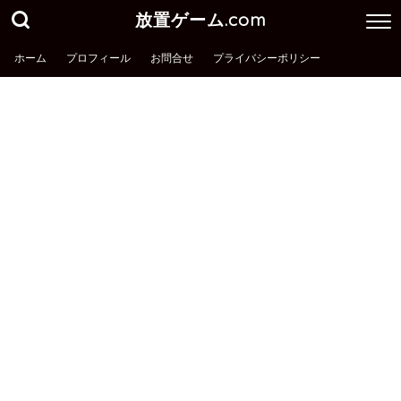
放置ゲーム.com
ホーム
プロフィール
お問合せ
プライバシーポリシー