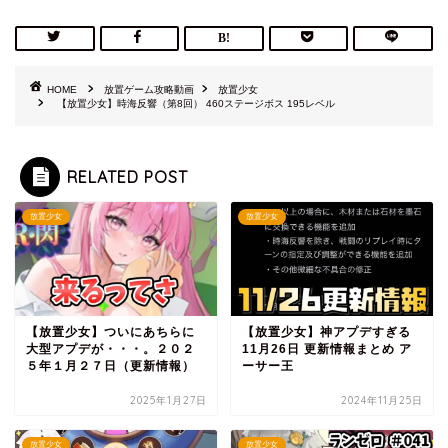
HOME
放置ゲーム攻略動画
放置少女
【放置少女】時海反響（第8回） 460ステージボス 195レベル
RELATED POST
放置少女
放置少女
【放置少女】ついにあちらに
【放置少女】神アプデすぎる
大型アプデが・・・。２０２
11月26日 更新情報まとめ ア
５年１月２７日（更新情報）
ーサー王
2025年1月27日
2024年11月25日
放置少女
放置少女