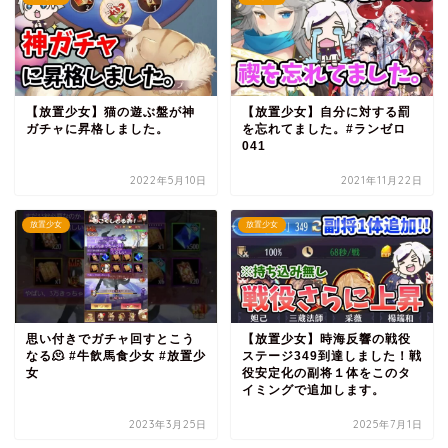
【放置少女】猫の遊ぶ盤が神
【放置少女】自分に対する罰
ガチャに昇格しました。
を忘れてました。#ランゼロ
041
2022年5月10日
2021年11月22日
放置少女
放置少女
思い付きでガチャ回すとこう
【放置少女】時海反響の戦役
なる🫠 #牛飲馬食少女 #放置少
ステージ349到達しました！戦
女
役安定化の副将１体をこのタ
イミングで追加します。
2023年3月25日
2025年7月1日