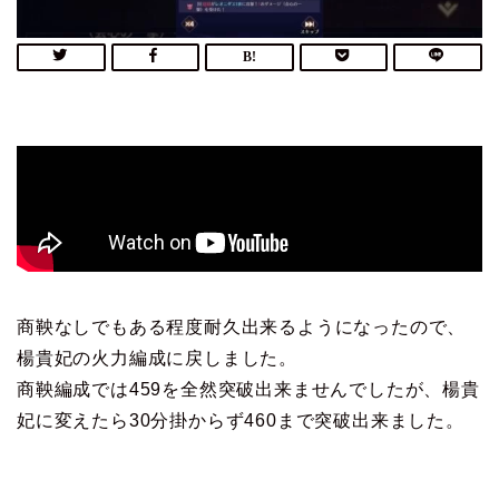
商鞅なしでもある程度耐久出来るようになったので、
楊貴妃の火力編成に戻しました。
商鞅編成では459を全然突破出来ませんでしたが、楊貴
妃に変えたら30分掛からず460まで突破出来ました。