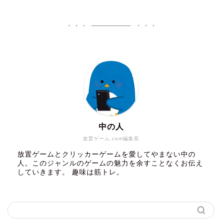
中の人
放置ゲーム.com編集長
放置ゲームとクリッカーゲームを愛してやまない中の
人。このジャンルのゲームの魅力を余すことなくお伝え
していきます。 趣味は筋トレ。