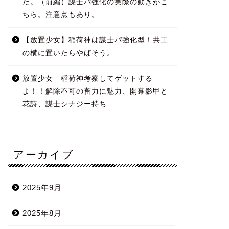
た。（前編）謀士パ強化の実際の動きがこ
ちら。注意点もあり。
【放置少女】稲荷神は謀士パ強化型！共工
の横に置いたらやばそう。
放置少女 稲荷神考察してゲットする
よ！！解除不可の畜力に魅力、開幕影甲と
花詩、謀士シナジー持ち
アーカイブ
2025年9月
2025年8月