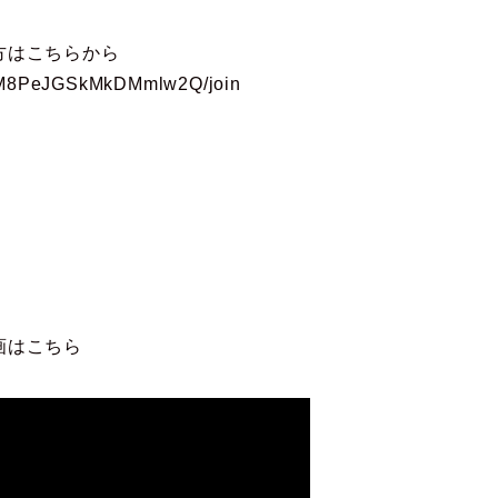
方はこちらから
6gM8PeJGSkMkDMmlw2Q/join
画はこちら