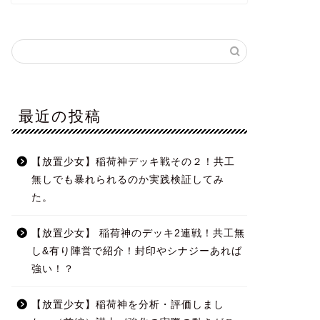
最近の投稿
【放置少女】稲荷神デッキ戦その２！共工
無しでも暴れられるのか実践検証してみ
た。
【放置少女】 稲荷神のデッキ2連戦！共工無
し&有り陣営で紹介！封印やシナジーあれば
強い！？
【放置少女】稲荷神を分析・評価しまし