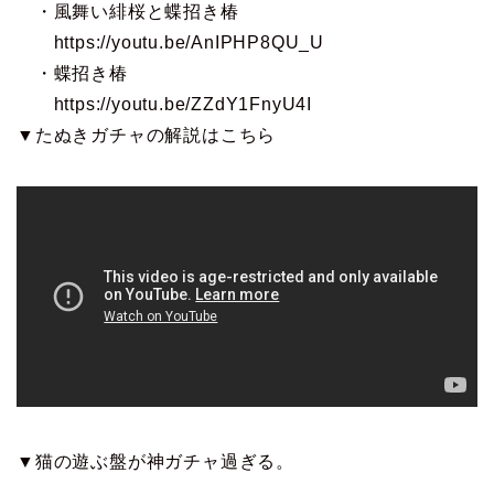
・風舞い緋桜と蝶招き椿
https://youtu.be/AnIPHP8QU_U
・蝶招き椿
https://youtu.be/ZZdY1FnyU4I
▼たぬきガチャの解説はこちら
▼猫の遊ぶ盤が神ガチャ過ぎる。