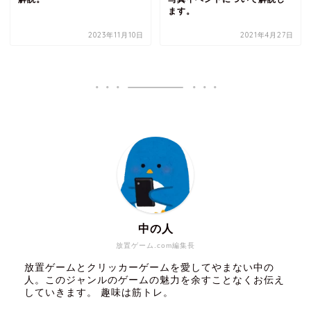
ます。
2023年11月10日
2021年4月27日
中の人
放置ゲーム.com編集長
放置ゲームとクリッカーゲームを愛してやまない中の
人。このジャンルのゲームの魅力を余すことなくお伝え
していきます。 趣味は筋トレ。