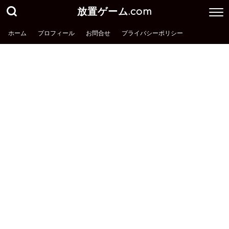
放置ゲーム.com
ホーム
プロフィール
お問合せ
プライバシーポリシー