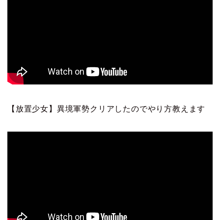
【放置少女】異境軍勢クリアしたのでやり方教えます