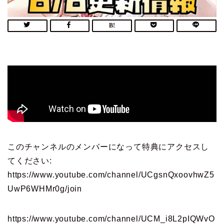
このチャンネルのメンバーになって特典にアクセスし
てください:
https://www.youtube.com/channel/UCgsnQxoovhwZ5
UwP6WHMr0g/join
https://www.youtube.com/channel/UCM_i8L2pIQWvO