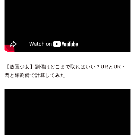
【放置少女】劉備はどこまで取ればいい？URとUR・
閃と嫁劉備で計算してみた