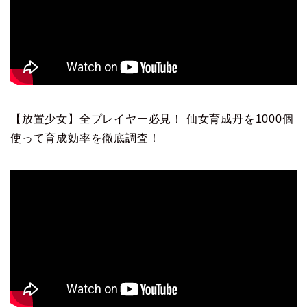
【放置少女】全プレイヤー必見！ 仙女育成丹を1000個
使って育成効率を徹底調査！