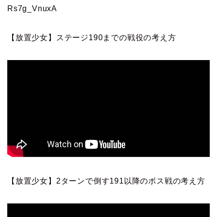
Rs7g_VnuxA
【放置少女】ステージ190までの戦役の考え方
【放置少女】2ターンで倒す191以降のボス戦の考え方