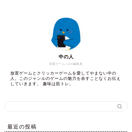
中の人
放置ゲーム.com編集長
放置ゲームとクリッカーゲームを愛してやまない中の
人。このジャンルのゲームの魅力を余すことなくお伝え
していきます。 趣味は筋トレ。
最近の投稿