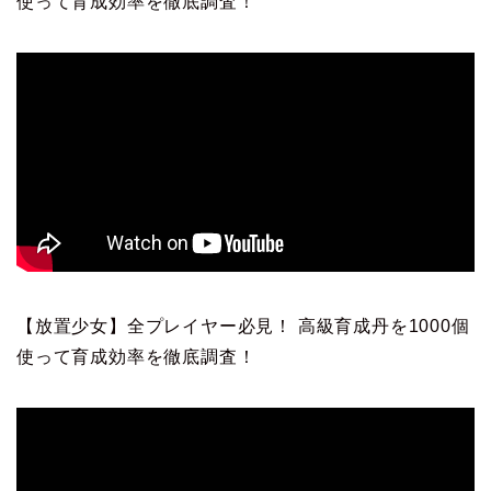
使って育成効率を徹底調査！
【放置少女】全プレイヤー必見！ 高級育成丹を1000個
使って育成効率を徹底調査！