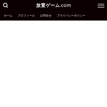
放置ゲーム.com
ホーム
プロフィール
お問合せ
プライバシーポリシー