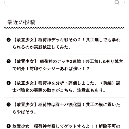
最近の投稿
【放置少女】稲荷神デッキ戦その２！共工無しでも暴れ
られるのか実践検証してみた。
【放置少女】 稲荷神のデッキ2連戦！共工無し&有り陣営
で紹介！封印やシナジーあれば強い！？
【放置少女】稲荷神を分析・評価しました。（前編）謀
士パ強化の実際の動きがこちら。注意点もあり。
【放置少女】稲荷神は謀士パ強化型！共工の横に置いた
らやばそう。
放置少女 稲荷神考察してゲットするよ！！解除不可の