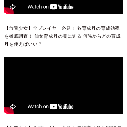
【放置少女】全プレイヤー必見！ 各育成丹の育成効率
を徹底調査！ 仙女育成丹の闇に迫る 何%からどの育成
丹を使えばいい？