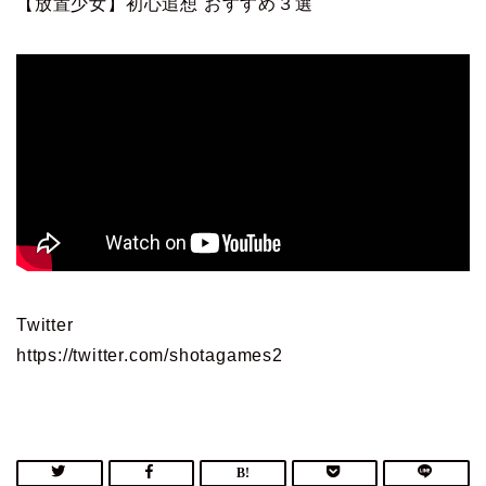
【放置少女】初心追想 おすすめ３選
Twitter
https://twitter.com/shotagames2