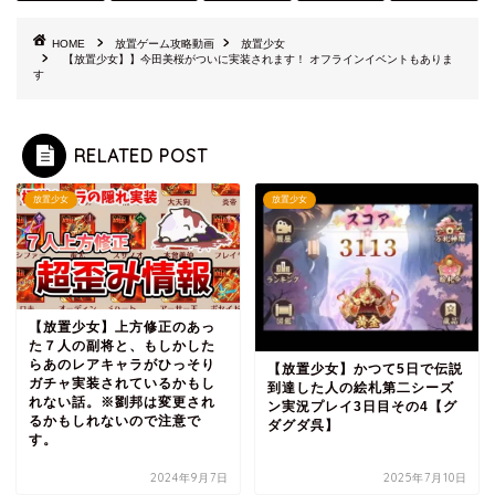
HOME
放置ゲーム攻略動画
放置少女
【放置少女】】今田美桜がついに実装されます！ オフラインイベントもありま
す
RELATED POST
放置少女
放置少女
【放置少女】上方修正のあっ
た７人の副将と、もしかした
らあのレアキャラがひっそり
【放置少女】かつて5日で伝説
ガチャ実装されているかもし
到達した人の絵札第二シーズ
れない話。※劉邦は変更され
ン実況プレイ3日目その4【グ
るかもしれないので注意で
ダグダ呉】
す。
2024年9月7日
2025年7月10日