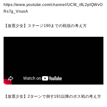
https://www.youtube.com/channel/UCM_i8L2pIQWvO
Rs7g_VnuxA
【放置少女】ステージ190までの戦役の考え方
【放置少女】2ターンで倒す191以降のボス戦の考え方